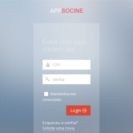
Entre com suas
credenciais
Mantenha-me
conectado
Login
Esqueceu a senha?
Solicite uma nova.